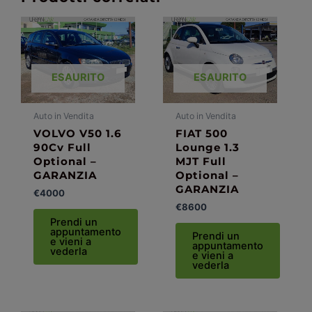
ESAURITO
ESAURITO
Auto in Vendita
Auto in Vendita
VOLVO V50 1.6
FIAT 500
90Cv Full
Lounge 1.3
Optional –
MJT Full
GARANZIA
Optional –
GARANZIA
€
4000
€
8600
Prendi un
appuntamento
Prendi un
e vieni a
appuntamento
vederla
e vieni a
vederla