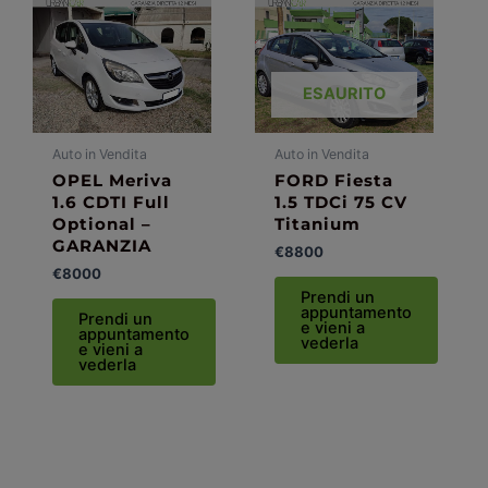
ESAURITO
Auto in Vendita
Auto in Vendita
OPEL Meriva
FORD Fiesta
1.6 CDTI Full
1.5 TDCi 75 CV
Optional –
Titanium
GARANZIA
€
8800
€
8000
Prendi un
appuntamento
Prendi un
e vieni a
appuntamento
vederla
e vieni a
vederla