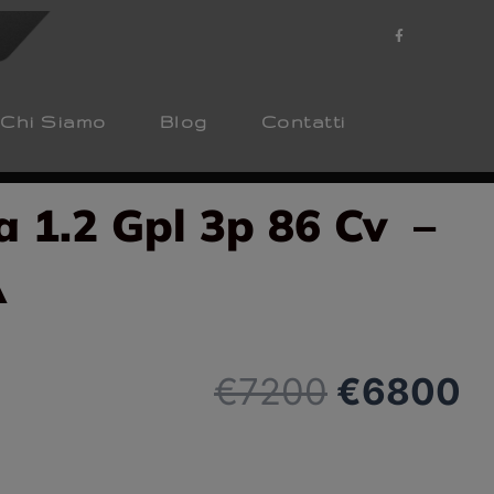
F
a
c
e
b
o
o
k
Chi Siamo
Blog
Contatti
-
f
 1.2 Gpl 3p 86 Cv –
A
Il
Il
€
7200
€
6800
prezzo
p