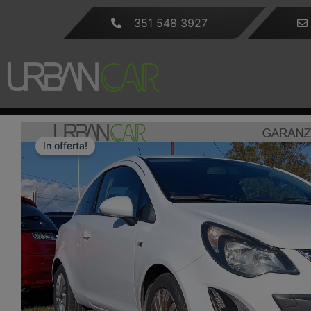
Vai
351 548 3927
al
contenuto
In offerta!