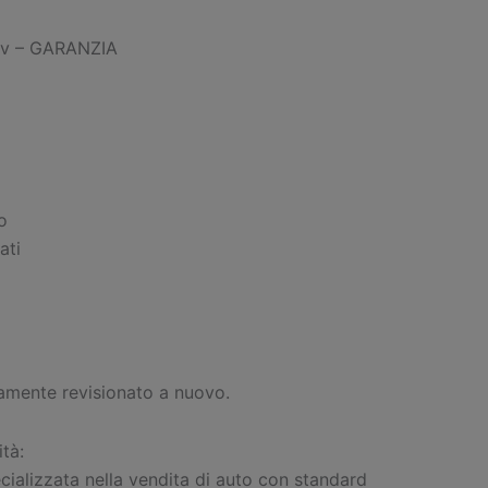
originale
a
Cv – GARANZIA
era:
è:
€7200.
€
o
ati
amente revisionato a nuovo.
tà:
ializzata nella vendita di auto con standard