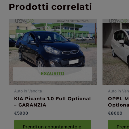
Prodotti correlati
ESAURITO
Auto in Vendita
Auto in Ven
KIA Picanto 1.0 Full Optional
OPEL Me
– GARANZIA
Option
€
5900
€
8000
Prendi un appuntamento e
Prend