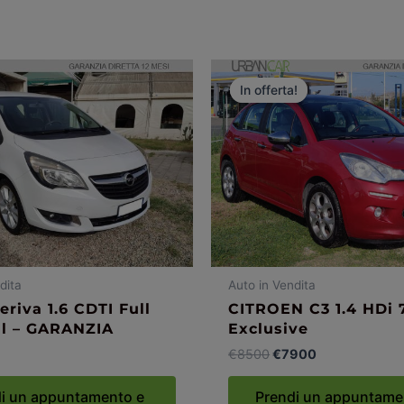
Il
Il
prezzo
prezzo
In offerta!
In offerta!
originale
attuale
era:
è:
€8500.
€7900.
dita
Auto in Vendita
riva 1.6 CDTI Full
CITROEN C3 1.4 HDi 
al – GARANZIA
Exclusive
€
8500
€
7900
i un appuntamento e
Prendi un appuntame