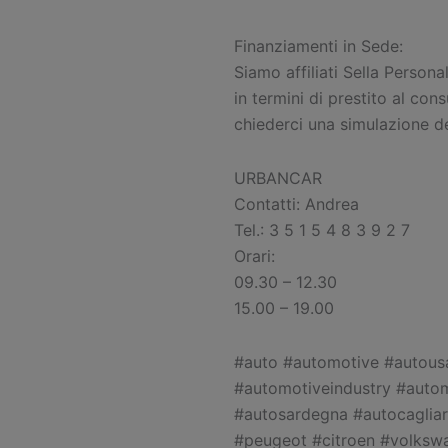
Finanziamenti in Sede:
Siamo affiliati Sella Personal
in termini di prestito al co
chiederci una simulazione d
URBANCAR
Contatti: Andrea
Tel.: 3 5 1 5 4 8 3 9 2 7
Orari:
09.30 – 12.30
15.00 – 19.00
#auto #automotive #autous
#automotiveindustry #auto
#autosardegna #autocagliari
#peugeot #citroen #volksw