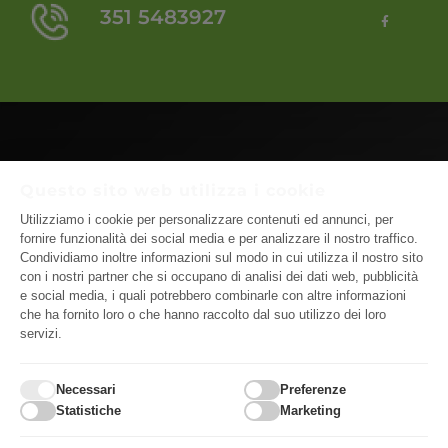
351 5483927
F
a
c
e
b
o
o
k
-
f
Questo sito web utilizza i cookie
Utilizziamo i cookie per personalizzare contenuti ed annunci, per
fornire funzionalità dei social media e per analizzare il nostro traffico.
Condividiamo inoltre informazioni sul modo in cui utilizza il nostro sito
Home
Auto in Vendita
Vendi Auto
con i nostri partner che si occupano di analisi dei dati web, pubblicità
e social media, i quali potrebbero combinarle con altre informazioni
che ha fornito loro o che hanno raccolto dal suo utilizzo dei loro
Chi Siamo
Blog
Contatti
servizi.
Privacy Policy
Cookie Policy
Necessari
Preferenze
Statistiche
Marketing