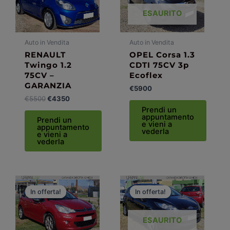
€5500.
€4350.
ESAURITO
Auto in Vendita
Auto in Vendita
RENAULT
OPEL Corsa 1.3
Twingo 1.2
CDTI 75CV 3p
75CV –
Ecoflex
GARANZIA
€
5900
€
5500
€
4350
Prendi un
appuntamento
Prendi un
e vieni a
appuntamento
vederla
e vieni a
vederla
Il
Il
Il
Il
prezzo
prezzo
prezzo
prezzo
In offerta!
In offerta!
In offerta!
In offerta!
originale
attuale
originale
attuale
era:
è:
era:
è:
€8500.
€7900.
€6000.
€5000.
ESAURITO