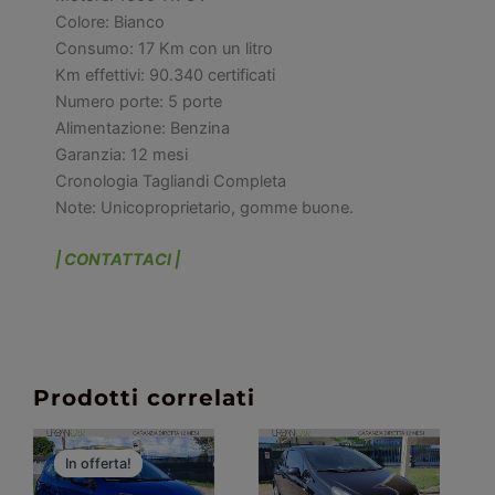
Colore: Bianco
Consumo: 17 Km con un litro
Km effettivi: 90.340 certificati
Numero porte: 5 porte
Alimentazione: Benzina
Garanzia: 12 mesi
Cronologia Tagliandi Completa
Note: Unicoproprietario, gomme buone.
| CONTATTACI |
Prodotti correlati
Il
Il
prezzo
prezzo
In offerta!
In offerta!
originale
attuale
era:
è: