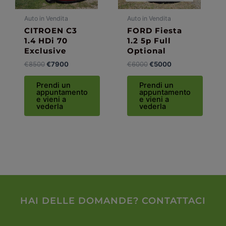
Auto in Vendita
Auto in Vendita
CITROEN C3
FORD Fiesta
1.4 HDi 70
1.2 5p Full
Exclusive
Optional
€
8500
€
7900
€
6000
€
5000
Prendi un
Prendi un
appuntamento
appuntamento
e vieni a
e vieni a
vederla
vederla
HAI DELLE DOMANDE? CONTATTACI