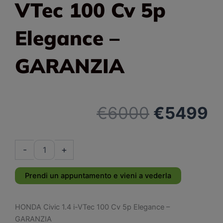
VTec 100 Cv 5p
Elegance –
GARANZIA
Il
Il
€
6000
€
5499
prezzo
p
HONDA
-
+
Civic
originale
a
1.4
i-
Prendi un appuntamento e vieni a vederla
VTec
era:
è:
100
Cv
HONDA Civic 1.4 i-VTec 100 Cv 5p Elegance –
5p
€6000.
€
GARANZIA