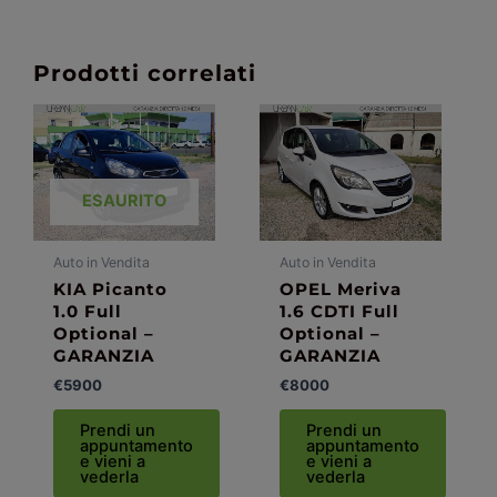
Prodotti correlati
ESAURITO
Auto in Vendita
Auto in Vendita
KIA Picanto
OPEL Meriva
1.0 Full
1.6 CDTI Full
Optional –
Optional –
GARANZIA
GARANZIA
€
5900
€
8000
Prendi un
Prendi un
appuntamento
appuntamento
e vieni a
e vieni a
vederla
vederla