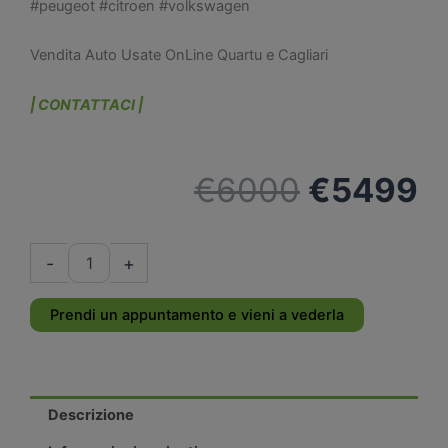
#peugeot #citroen #volkswagen
Vendita Auto Usate OnLine Quartu e Cagliari
| CONTATTACI |
Il
Il
€
6000
€
5499
prezzo
p
HONDA
-
+
Civic
originale
a
1.4
i-
Prendi un appuntamento e vieni a vederla
VTec
era:
è:
100
Cv
5p
€6000.
€
Elegance
Descrizione
-